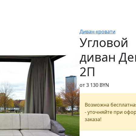
Диван-кровати
Угловой
диван Де
2П
от 3 130 BYN
Возможна бесплатна
- уточняйте при офо
заказа!